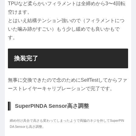
TPUなど柔らかいフィラメントは全締めから3〜4回転
空けます。
とはいえ結構テンション強いので（フィラメントにつ
いた噛み跡がすごい）もう少し緩めでも良いかもで
す。
換装完了
無事に交換できたので念のためにSelfTestしてからファ
ーストレイヤーキャリブレーションで完了です。
SuperPINDA Sensor高さ調整
締め付け具合で高さも変わってしまったようで両脇のネジを外してSuperPIN
DA Sensorも高さ調整。