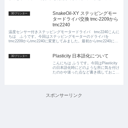
SnakeOil-XYの作者ChipさんのDepth gauge...
SnakeOil-XY ステッピングモー
3Dプリンター
タードライバ交換 tmc-2209から
tmc2240
温度センサー付きステッピングモータードライバ tmc2240こんに
ちは ふうです。今回はステッピングモーターのドライバを
tmc2209からtmc2240に変更してみました。最初からtmc2240にし
ておけばよかったんですけどね、BTT のM...
Plasticity 日本語化について
3Dプリンター
こんにちは ふうです。今回はPlasticity
の日本語化時にどのような所に気を付け
たのかや迷った点など書き残しておこう
と思います。カタカナ英語か日本語か例
えばCenter Circleを何と訳すかです。カ
タカナ英語ではセンターサークル、完...
スポンサーリンク