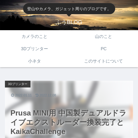
登山やカメラ、ガジェット周りのブログです。
ふうBLOG
カメラのこと
山のこと
3Dプリンター
PC
小ネタ
このサイトについて
3Dプリンター
2022.01.11
2022.12.08
Prusa MINI用 中国製デュアルドラ
イブエクストルーダー換装完了と
KaikaChallenge