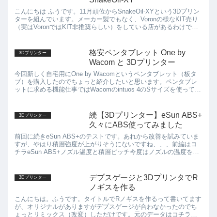
こんにちは ふうです。11月頭位からSnakeOil-XYという3Dプリン
ターを組んでいます。メーカー製でもなく、Voronの様なKIT売り
（実はVoronではKIT非推奨らしい）をしている店があるわけでも
ないのでGitHubにあるBOM（...
格安ペンタブレット One by
3Dプリンター
Wacom と 3Dプリンター
今回新しく自宅用にOne by Wacomというペンタブレット（板タ
ブ）を購入したのでちょっと紹介したいと思います。ペンタブレ
ットに求める機能仕事ではWacomのintuos 4のSサイズを使ってい
ます。小さめのペンタブレットで邪魔にならな...
続【3Dプリンター】eSun ABS+
3Dプリンター
久々にABS使ってみました
前回に続きeSun ABS+のテストです。あれから改善を試みていま
すが、やはり積層強度が上がりそうにないですね、、、前編はコ
チラeSun ABS+ノズル温度と積層ピッチ今度はノズルの温度を推
奨温度を超えた270℃にしてみました。ついでに積層...
デプスゲージと3DプリンタでR
3Dプリンター
ノギスを作る
こんにちは。ふうです。タイトルでRノギスを作るって書いてます
が、オリジナルがありますがデプスゲージが合わなかったのでち
ょっとリミックス（改変）しただけです。元のデータはコチラ