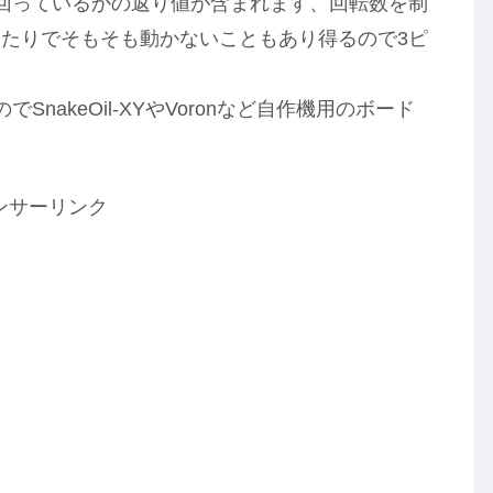
回っているかの返り値が含まれます、回転数を制
たりでそもそも動かないこともあり得るので3ピ
nakeOil-XYやVoronなど自作機用のボード
ンサーリンク