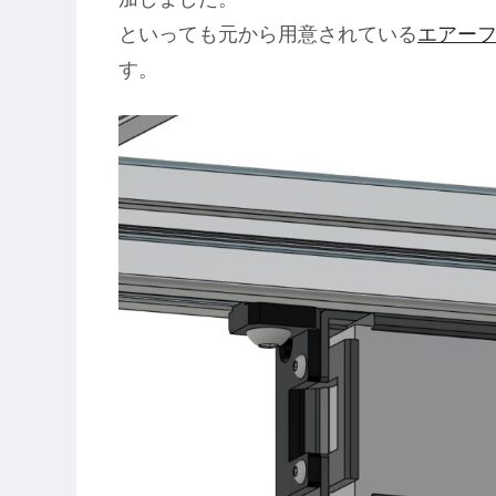
といっても元から用意されている
エアー
す。