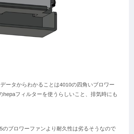
データからわかることは4010の四角いブロワー
mmのhepaフィルターを使うらしいこと、排気時にも
015のブロワーファンより耐久性は劣るそうなので