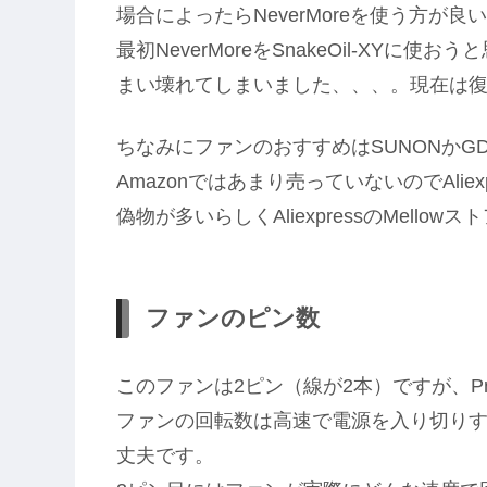
場合によったらNeverMoreを使う方が良
最初NeverMoreをSnakeOil-XYに
まい壊れてしまいました、、、。現在は
ちなみにファンのおすすめはSUNONかGD
Amazonではあまり売っていないのでAlie
偽物が多いらしくAliexpressのMello
ファンのピン数
このファンは2ピン（線が2本）ですが、Pr
ファンの回転数は高速で電源を入り切りす
丈夫です。