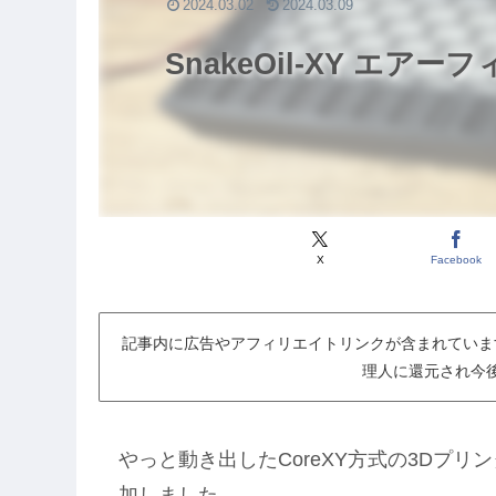
2024.03.02
2024.03.09
SnakeOil-XY エア
X
Facebook
記事内に広告やアフィリエイトリンクが含まれていま
理人に還元され今
やっと動き出したCoreXY方式の3Dプリンタ
加しました。